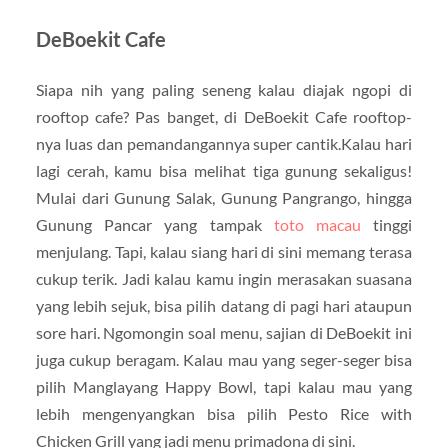
DeBoekit Cafe
Siapa nih yang paling seneng kalau diajak ngopi di
rooftop cafe? Pas banget, di DeBoekit Cafe rooftop-
nya luas dan pemandangannya super cantik.Kalau hari
lagi cerah, kamu bisa melihat tiga gunung sekaligus!
Mulai dari Gunung Salak, Gunung Pangrango, hingga
Gunung Pancar yang tampak
toto macau
tinggi
menjulang. Tapi, kalau siang hari di sini memang terasa
cukup terik. Jadi kalau kamu ingin merasakan suasana
yang lebih sejuk, bisa pilih datang di pagi hari ataupun
sore hari. Ngomongin soal menu, sajian di DeBoekit ini
juga cukup beragam. Kalau mau yang seger-seger bisa
pilih Manglayang Happy Bowl, tapi kalau mau yang
lebih mengenyangkan bisa pilih Pesto Rice with
Chicken Grill yang jadi menu primadona di sini.