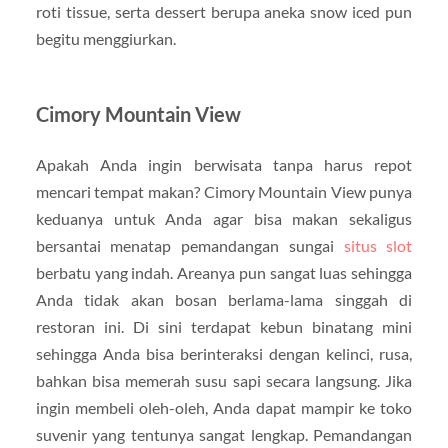
roti tissue, serta dessert berupa aneka snow iced pun
begitu menggiurkan.
Cimory Mountain View
Apakah Anda ingin berwisata tanpa harus repot
mencari tempat makan? Cimory Mountain View punya
keduanya untuk Anda agar bisa makan sekaligus
bersantai menatap pemandangan sungai
situs slot
berbatu yang indah. Areanya pun sangat luas sehingga
Anda tidak akan bosan berlama-lama singgah di
restoran ini. Di sini terdapat kebun binatang mini
sehingga Anda bisa berinteraksi dengan kelinci, rusa,
bahkan bisa memerah susu sapi secara langsung. Jika
ingin membeli oleh-oleh, Anda dapat mampir ke toko
suvenir yang tentunya sangat lengkap. Pemandangan