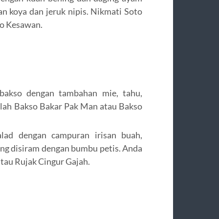
n koya dan jeruk nipis. Nikmati Soto
to Kesawan.
bakso dengan tambahan mie, tahu,
balah Bakso Bakar Pak Man atau Bakso
alad dengan campuran irisan buah,
yang disiram dengan bumbu petis. Anda
tau Rujak Cingur Gajah.