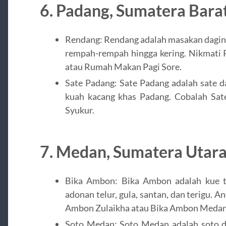
6. Padang, Sumatera Bara
Rendang: Rendang adalah masakan daging
rempah-rempah hingga kering. Nikmati
atau Rumah Makan Pagi Sore.
Sate Padang: Sate Padang adalah sate da
kuah kacang khas Padang. Cobalah Sa
Syukur.
7. Medan, Sumatera Utar
Bika Ambon: Bika Ambon adalah kue tr
adonan telur, gula, santan, dan terigu. 
Ambon Zulaikha atau Bika Ambon Medan 
Soto Medan: Soto Medan adalah soto d