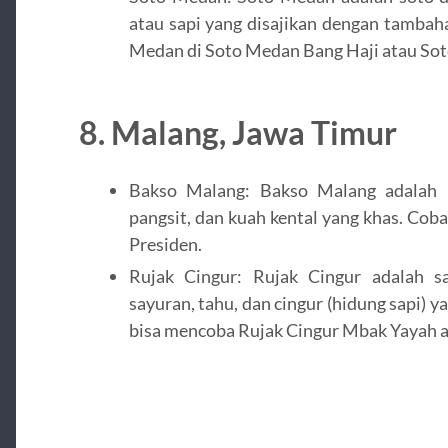
atau sapi yang disajikan dengan tambaha
Medan di Soto Medan Bang Haji atau So
8. Malang, Jawa Timur
Bakso Malang: Bakso Malang adalah 
pangsit, dan kuah kental yang khas. Co
Presiden.
Rujak Cingur: Rujak Cingur adalah s
sayuran, tahu, dan cingur (hidung sapi) 
bisa mencoba Rujak Cingur Mbak Yayah a