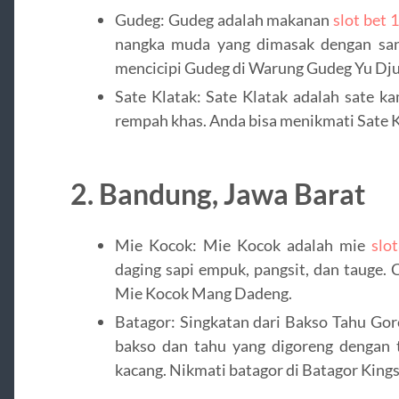
Gudeg: Gudeg adalah makanan
slot bet 
nangka muda yang dimasak dengan san
mencicipi Gudeg di Warung Gudeg Yu Dj
Sate Klatak: Sate Klatak adalah sate 
rempah khas. Anda bisa menikmati Sate K
2. Bandung, Jawa Barat
Mie Kocok: Mie Kocok adalah mie
slo
daging sapi empuk, pangsit, dan tauge.
Mie Kocok Mang Dadeng.
Batagor: Singkatan dari Bakso Tahu Gor
bakso dan tahu yang digoreng dengan 
kacang. Nikmati batagor di Batagor Kings