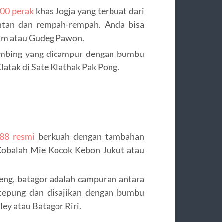
100 perak
khas Jogja yang terbuat dari
tan dan rempah-rempah. Anda bisa
um atau Gudeg Pawon.
kambing yang dicampur dengan bumbu
latak di Sate Klathak Pak Pong.
t88 resmi
berkuah dengan tambahan
 Cobalah Mie Kocok Kebon Jukut atau
eng, batagor adalah campuran antara
tepung dan disajikan dengan bumbu
ley atau Batagor Riri.