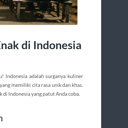
Enak di Indonesia
u! Indonesia adalah surganya kuliner
ang memiliki cita rasa unik dan khas.
k di Indonesia yang patut Anda coba.
h