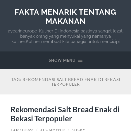
FAKTA MENARIK TENTANG
MAKANAN
ayearineurope-Kuliner Di Indonesia pastinya sangat lezat,
banyak orang yang menyukai yang namanya
kuliner.Kuliner membuat kita bahagia untuk mencicipi
SHOW MENU
TAG:
REKOMENDASI SALT BREAD ENAK DI BEKASI
TERPOPULER
Rekomendasi Salt Bread Enak di
Bekasi Terpopuler
13 MEI 2026
/
0 COMMENTS
/
STICKY