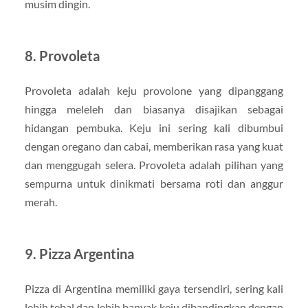
musim dingin.
8. Provoleta
Provoleta adalah keju provolone yang dipanggang
hingga meleleh dan biasanya disajikan sebagai
hidangan pembuka. Keju ini sering kali dibumbui
dengan oregano dan cabai, memberikan rasa yang kuat
dan menggugah selera. Provoleta adalah pilihan yang
sempurna untuk dinikmati bersama roti dan anggur
merah.
9. Pizza Argentina
Pizza di Argentina memiliki gaya tersendiri, sering kali
lebih tebal dan lebih banyak keju dibandingkan dengan