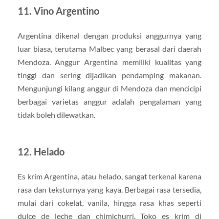
11. Vino Argentino
Argentina dikenal dengan produksi anggurnya yang
luar biasa, terutama Malbec yang berasal dari daerah
Mendoza. Anggur Argentina memiliki kualitas yang
tinggi dan sering dijadikan pendamping makanan.
Mengunjungi kilang anggur di Mendoza dan mencicipi
berbagai varietas anggur adalah pengalaman yang
tidak boleh dilewatkan.
12. Helado
Es krim Argentina, atau helado, sangat terkenal karena
rasa dan teksturnya yang kaya. Berbagai rasa tersedia,
mulai dari cokelat, vanila, hingga rasa khas seperti
dulce de leche dan chimichurri. Toko es krim di