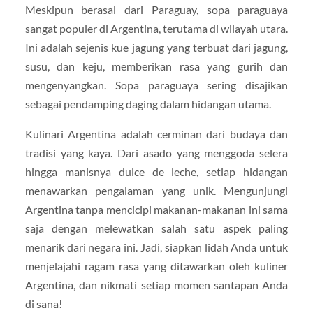
Meskipun berasal dari Paraguay, sopa paraguaya
sangat populer di Argentina, terutama di wilayah utara.
Ini adalah sejenis kue jagung yang terbuat dari jagung,
susu, dan keju, memberikan rasa yang gurih dan
mengenyangkan. Sopa paraguaya sering disajikan
sebagai pendamping daging dalam hidangan utama.
Kulinari Argentina adalah cerminan dari budaya dan
tradisi yang kaya. Dari asado yang menggoda selera
hingga manisnya dulce de leche, setiap hidangan
menawarkan pengalaman yang unik. Mengunjungi
Argentina tanpa mencicipi makanan-makanan ini sama
saja dengan melewatkan salah satu aspek paling
menarik dari negara ini. Jadi, siapkan lidah Anda untuk
menjelajahi ragam rasa yang ditawarkan oleh kuliner
Argentina, dan nikmati setiap momen santapan Anda
di sana!