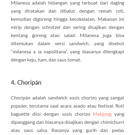
Milanesa adalah hidangan yang terbuat dari daging
yang diratakan dan dibalut dengan remah roti,
kemudian digoreng hingga kecokelatan. Makanan ini
mirip dengan schnitzel dan sering disajikan dengan
kentang goreng atau salad. Milanesa juga bisa
ditemukan dalam versi sandwich, yang disebut
“milanesa a la napolitana”, yang biasanya dilengkapi
dengan keju, ham, dan saus tomat.
4. Choripán
Choripán adalah sandwich sosis chorizo yang sangat
populer, terutama saat acara asado atau festival. Roti
baguette diisi dengan sosis chorizo
Mahjong
yang
dipanggang dan biasanya disajikan dengan chimichurri
atau saus salsa. Rasanya yang gurih dan pedas