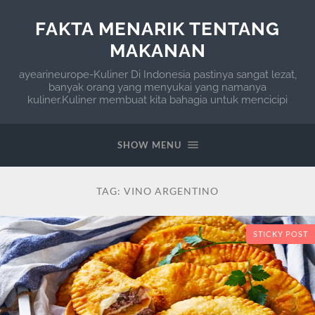
FAKTA MENARIK TENTANG
MAKANAN
ayearineurope-Kuliner Di Indonesia pastinya sangat lezat,
banyak orang yang menyukai yang namanya
kuliner.Kuliner membuat kita bahagia untuk mencicipi
SHOW MENU
TAG:
VINO ARGENTINO
STICKY POST