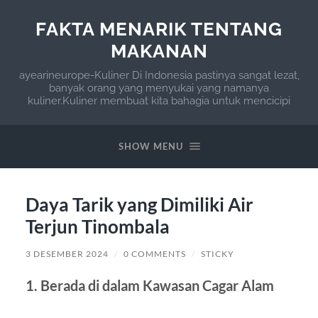
FAKTA MENARIK TENTANG
MAKANAN
ayearineurope-Kuliner Di Indonesia pastinya sangat lezat,
banyak orang yang menyukai yang namanya
kuliner.Kuliner membuat kita bahagia untuk mencicipi
SHOW MENU
Daya Tarik yang Dimiliki Air
Terjun Tinombala
3 DESEMBER 2024
/
0 COMMENTS
/
STICKY
1. Berada di dalam Kawasan Cagar Alam