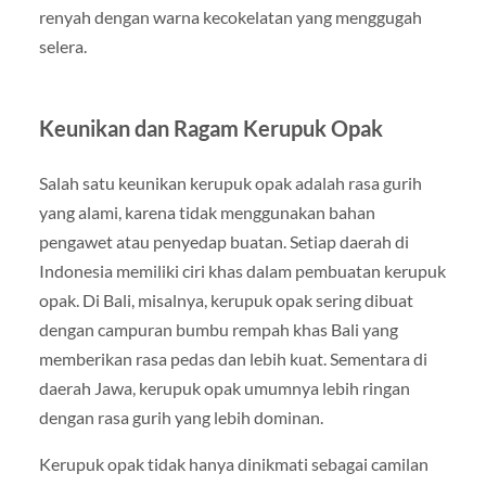
renyah dengan warna kecokelatan yang menggugah
selera.
Keunikan dan Ragam Kerupuk Opak
Salah satu keunikan kerupuk opak adalah rasa gurih
yang alami, karena tidak menggunakan bahan
pengawet atau penyedap buatan. Setiap daerah di
Indonesia memiliki ciri khas dalam pembuatan kerupuk
opak. Di Bali, misalnya, kerupuk opak sering dibuat
dengan campuran bumbu rempah khas Bali yang
memberikan rasa pedas dan lebih kuat. Sementara di
daerah Jawa, kerupuk opak umumnya lebih ringan
dengan rasa gurih yang lebih dominan.
Kerupuk opak tidak hanya dinikmati sebagai camilan