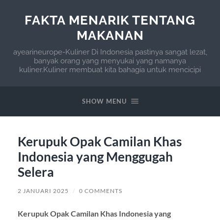
FAKTA MENARIK TENTANG
MAKANAN
ayearineurope-Kuliner Di Indonesia pastinya sangat lezat,
banyak orang yang menyukai yang namanya
kuliner.Kuliner membuat kita bahagia untuk mencicipi
SHOW MENU
Kerupuk Opak Camilan Khas
Indonesia yang Menggugah
Selera
2 JANUARI 2025
/
0 COMMENTS
Kerupuk Opak Camilan Khas Indonesia yang