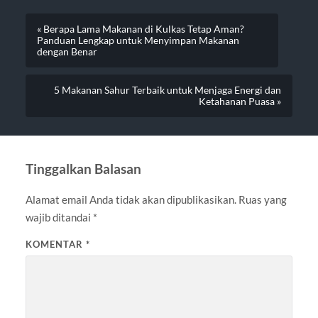
« Berapa Lama Makanan di Kulkas Tetap Aman?
Panduan Lengkap untuk Menyimpan Makanan
dengan Benar
5 Makanan Sahur Terbaik untuk Menjaga Energi dan
Ketahanan Puasa »
Tinggalkan Balasan
Alamat email Anda tidak akan dipublikasikan.
Ruas yang
wajib ditandai
*
KOMENTAR
*