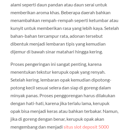
alami seperti daun pandan atau daun serai untuk
memberikan aroma khas. Beberapa daerah bahkan
menambahkan rempah-rempah seperti ketumbar atau
kunyit untuk memberikan rasa yang lebih kaya. Setelah
bahan-bahan tercampur rata, adonan tersebut
dibentuk menjadi lembaran tipis yang kemudian
dijemur di bawah sinar matahari hingga kering.
Proses pengeringan ini sangat penting, karena
menentukan tekstur kerupuk opak yang renyah.
Setelah kering, lembaran opak kemudian dipotong-
potong kecil sesuai selera dan siap di goreng dalam
minyak panas. Proses penggorengan harus dilakukan
dengan hati-hati, karena jika terlalu lama, kerupuk
opak bisa menjadi keras atau bahkan terbakar. Namun,
jika di goreng dengan benar, kerupuk opak akan
mengembang dan menjadi
situs slot deposit 5000